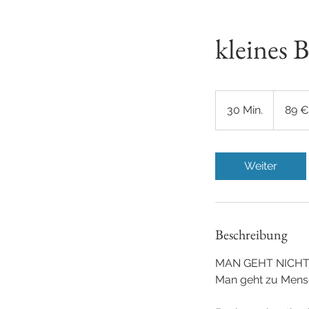
kleines 
89
Euro
30 Min.
3
89 €
0
M
i
Weiter
n
.
Beschreibung
MAN GEHT NICHT
Man geht zu Mens